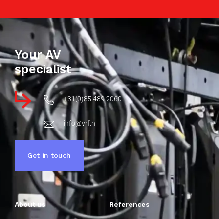
Your AV
specialist
+31(0)85 489 2060
info@vrf.nl
Get in touch
About us
References