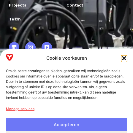
Projects
Contact
Team
Cookie voorkeuren
Om de beste ervaringen te bieden, gebruiken wij technologieën zoals
VRF BV.
cookies om informatie over je apparaat op te slaan en/of te raadplegen.
Door in te stemmen met deze technologieën kunnen wij gegevens zoals
Frankweg 2
surfgedrag of unieke ID's op deze site verwerken. Als je geen
2153 PD
toestemming geeft of uw toestemming intrekt, kan dit een nadelige
invloed hebben op bepaalde functies en mogelijkheden.
Nieuw-Vennep
Manage services
Accepteren