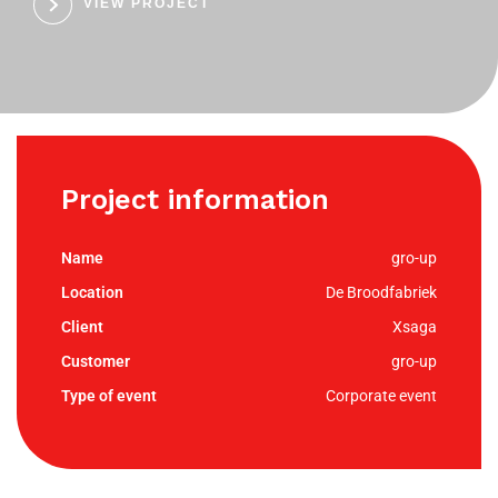
VIEW PROJECT
Project information
gro-up
De Broodfabriek
Xsaga
gro-up
Corporate event