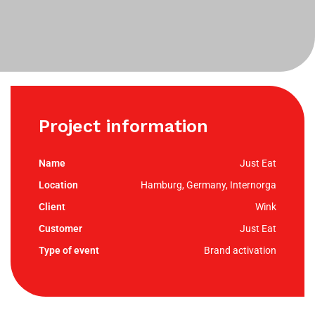
Project information
Just Eat
Hamburg, Germany, Internorga
Wink
Just Eat
Brand activation