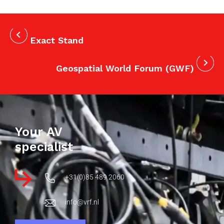
Exact Stand
Geospatial World Forum (GWF)
Your AV
specialist
+31(0)85 489 2060
info@vrf.nl