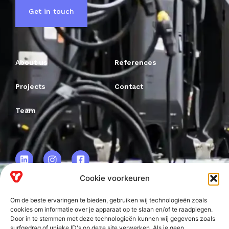
Get in touch
About us
References
Projects
Contact
Team
Cookie voorkeuren
Om de beste ervaringen te bieden, gebruiken wij technologieën zoals
VRF BV.
cookies om informatie over je apparaat op te slaan en/of te raadplegen.
Door in te stemmen met deze technologieën kunnen wij gegevens zoals
Frankweg 2
surfgedrag of unieke ID's op deze site verwerken. Als je geen