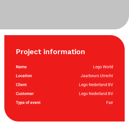
Project information
Lego World
Jaarbeurs Utrecht
Lego Nederland BV
Lego Nederland BV
Fair