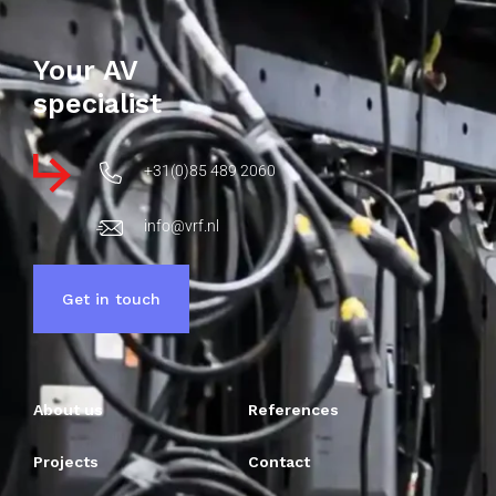
Your AV
specialist
+31(0)85 489 2060
info@vrf.nl
Get in touch
About us
References
Projects
Contact