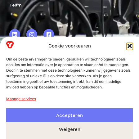
Team
Cookie voorkeuren
Om de beste ervaringen te bieden, gebruiken wij technologieën zoals
VRF BV.
cookies om informatie over je apparaat op te slaan en/of te raadplegen.
Door in te stemmen met deze technologieën kunnen wij gegevens zoals
Frankweg 2
surfgedrag of unieke ID's op deze site verwerken. Als je geen
2153 PD
toestemming geeft of uw toestemming intrekt, kan dit een nadelige
invloed hebben op bepaalde functies en mogelijkheden.
Nieuw-Vennep
Manage services
Accepteren
Weigeren