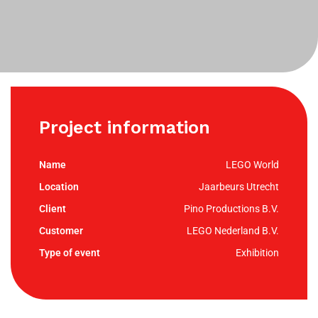
Project information
LEGO World
Jaarbeurs Utrecht
Pino Productions B.V.
LEGO Nederland B.V.
Exhibition