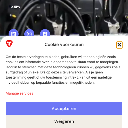
Team
Cookie voorkeuren
Om de beste ervaringen te bieden, gebruiken wij technologieën zoals
VRF BV.
cookies om informatie over je apparaat op te slaan en/of te raadplegen.
Door in te stemmen met deze technologieën kunnen wij gegevens zoals
Frankweg 2
surfgedrag of unieke ID's op deze site verwerken. Als je geen
2153 PD
toestemming geeft of uw toestemming intrekt, kan dit een nadelige
invloed hebben op bepaalde functies en mogelijkheden.
Nieuw-Vennep
Manage services
Accepteren
Weigeren