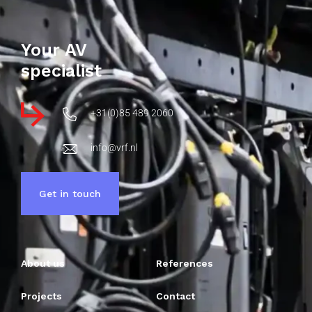
Your AV
specialist
+31(0)85 489 2060
info@vrf.nl
Get in touch
About us
References
Projects
Contact