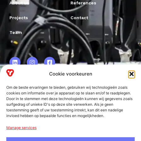
About us
References
Projects
Contact
Team
Cookie voorkeuren
Om de beste ervaringen te bieden, gebruiken wij technologieën zoals
VRF BV.
cookies om informatie over je apparaat op te slaan en/of te raadplegen.
Door in te stemmen met deze technologieën kunnen wij gegevens zoals
Frankweg 2
surfgedrag of unieke ID's op deze site verwerken. Als je geen
2153 PD
toestemming geeft of uw toestemming intrekt, kan dit een nadelige
invloed hebben op bepaalde functies en mogelijkheden.
Nieuw-Vennep
Manage services