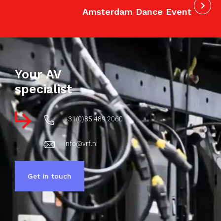
Amsterdam Dance Event
Your AV
specialist
+31(0)85 489 2060
info@vrf.nl
Get in touch