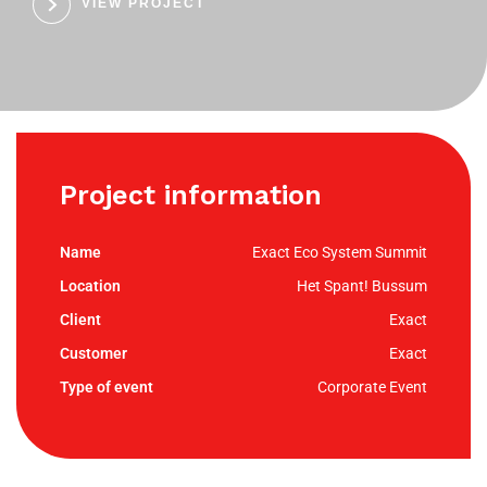
VIEW PROJECT
Project information
Exact Eco System Summit
Het Spant! Bussum
Exact
Exact
Corporate Event