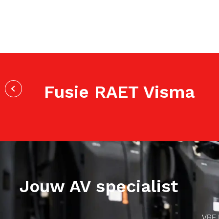
Fusie RAET Visma
Jouw AV specialist
VRF 