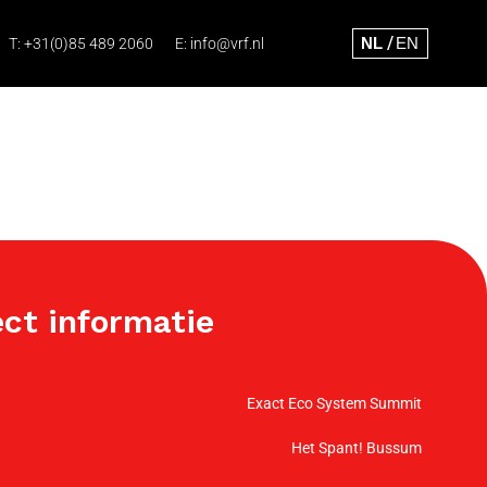
T:
+31(0)85 489 2060
E:
info@vrf.nl
ect informatie
Exact Eco System Summit
Het Spant! Bussum