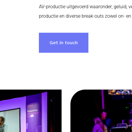
AV-productie uitgevoerd waaronder; geluid, verl
productie en diverse break-outs zowel on- en o
Get in touch