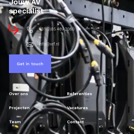
Jouw AV
specialist
+31(0)85 489 2060
info@vrf.nl
Get in touch
Over ons
Referenties
Projecten
Vacatures
Team
Contact