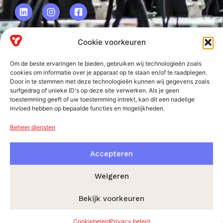
Cookie voorkeuren
VRF BV.
Om de beste ervaringen te bieden, gebruiken wij technologieën zoals
Frankweg 2
cookies om informatie over je apparaat op te slaan en/of te raadplegen.
Door in te stemmen met deze technologieën kunnen wij gegevens zoals
2153 PD
surfgedrag of unieke ID's op deze site verwerken. Als je geen
toestemming geeft of uw toestemming intrekt, kan dit een nadelige
Nieuw-Vennep
invloed hebben op bepaalde functies en mogelijkheden.
Beheer diensten
Accepteren
Weigeren
Bekijk voorkeuren
© VRF 2026
Algemene voorwaarden
Privacy beleid
Cookiebeleid
Privacy beleid