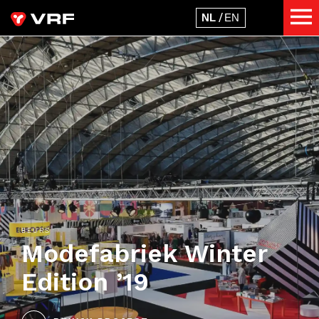
BEURS
Modefabriek Winter
Edition ’19