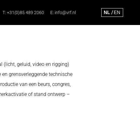
T:
+31(0)85 489 2060
E:
info@vrf.nl
(licht, geluid, video en rigging)
eve en grensverleggende technische
roductie van een beurs, congres,
 merkactivatie of stand ontwerp –