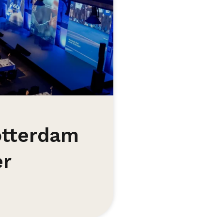
otterdam
er