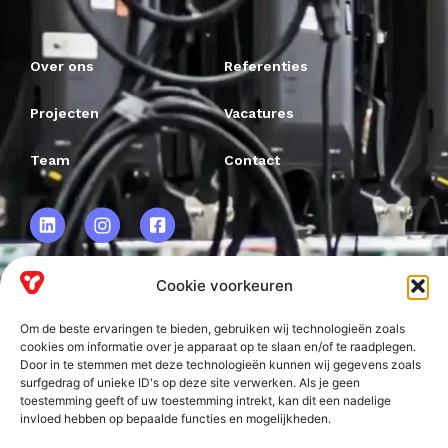
Over ons
Referenties
Projecten
Vacatures
Team
Contact
Cookie voorkeuren
VRF BV.
Om de beste ervaringen te bieden, gebruiken wij technologieën zoals
Frankweg 2
cookies om informatie over je apparaat op te slaan en/of te raadplegen.
Door in te stemmen met deze technologieën kunnen wij gegevens zoals
2153 PD
surfgedrag of unieke ID's op deze site verwerken. Als je geen
toestemming geeft of uw toestemming intrekt, kan dit een nadelige
Nieuw-Vennep
invloed hebben op bepaalde functies en mogelijkheden.