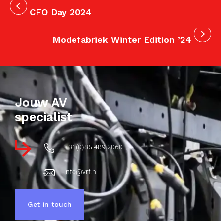
CFO Day 2024
Modefabriek Winter Edition ’24
Jouw AV
specialist
+31(0)85 489 2060
info@vrf.nl
Get in touch