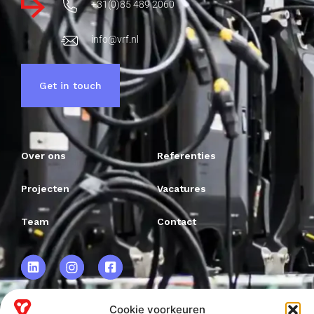
+31(0)85 489 2060
info@vrf.nl
Get in touch
Over ons
Referenties
Projecten
Vacatures
Team
Contact
Cookie voorkeuren