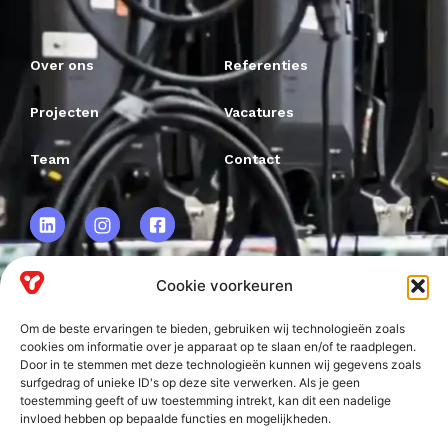
Over ons
Referenties
Projecten
Vacatures
Team
Contact
Cookie voorkeuren
VRF BV.
Om de beste ervaringen te bieden, gebruiken wij technologieën zoals
Frankweg 2
cookies om informatie over je apparaat op te slaan en/of te raadplegen.
Door in te stemmen met deze technologieën kunnen wij gegevens zoals
2153 PD
surfgedrag of unieke ID's op deze site verwerken. Als je geen
toestemming geeft of uw toestemming intrekt, kan dit een nadelige
Nieuw-Vennep
invloed hebben op bepaalde functies en mogelijkheden.