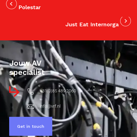
Polestar
Just Eat Internorga
Jouw AV
specialist
+31(0)85 489 2060
info@vrf.nl
Get in touch