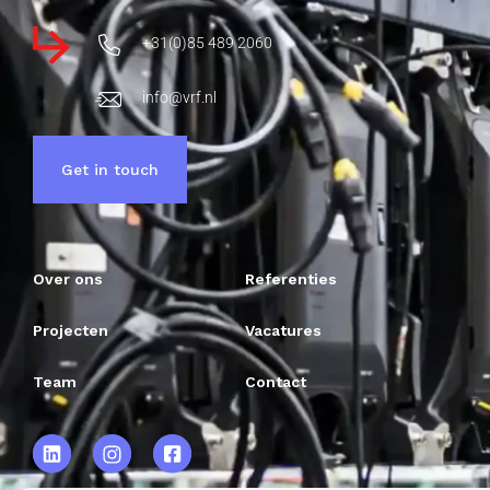
+31(0)85 489 2060
info@vrf.nl
Get in touch
Over ons
Referenties
Projecten
Vacatures
Team
Contact