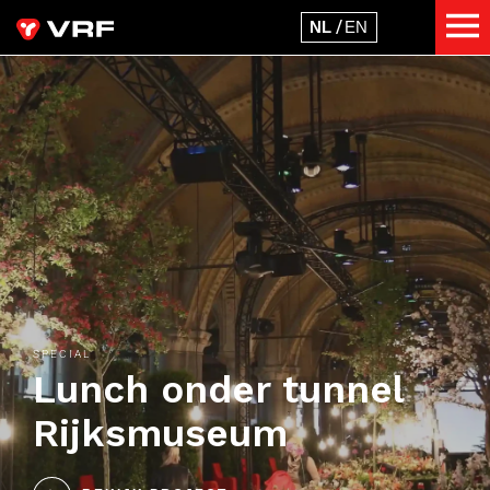
SPECIAL
Lunch onder tunnel
Rijksmuseum