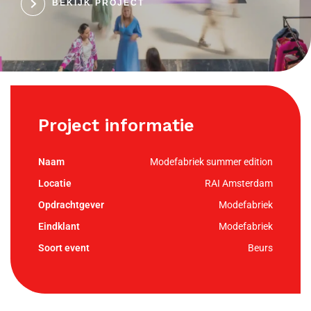
BEKIJK PROJECT
Project informatie
Modefabriek summer edition
RAI Amsterdam
Modefabriek
Modefabriek
Beurs