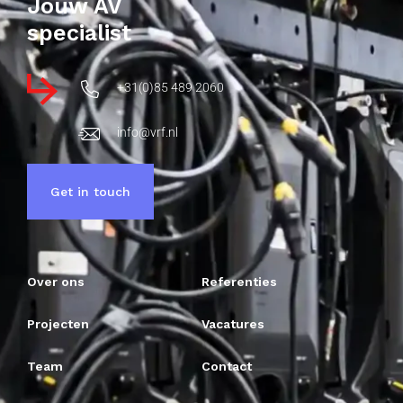
Jouw AV
specialist
+31(0)85 489 2060
info@vrf.nl
Get in touch
Over ons
Referenties
Projecten
Vacatures
Team
Contact