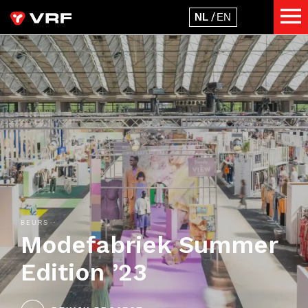
BEURS
Modefabriek Summer
Edition ’23