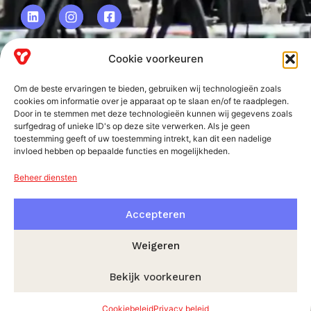
Cookie voorkeuren
VRF BV.
Om de beste ervaringen te bieden, gebruiken wij technologieën zoals
Frankweg 2
cookies om informatie over je apparaat op te slaan en/of te raadplegen.
Door in te stemmen met deze technologieën kunnen wij gegevens zoals
2153 PD
surfgedrag of unieke ID's op deze site verwerken. Als je geen
toestemming geeft of uw toestemming intrekt, kan dit een nadelige
Nieuw-Vennep
invloed hebben op bepaalde functies en mogelijkheden.
Beheer diensten
Accepteren
Weigeren
Bekijk voorkeuren
© VRF 2026
Algemene voorwaarden
Privacy beleid
Cookiebeleid
Privacy beleid