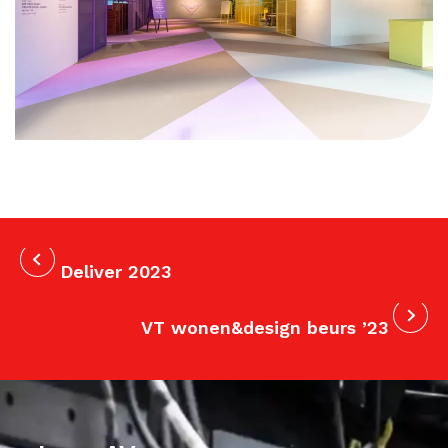
Deliver 2023
VT wonen&design beurs ’23