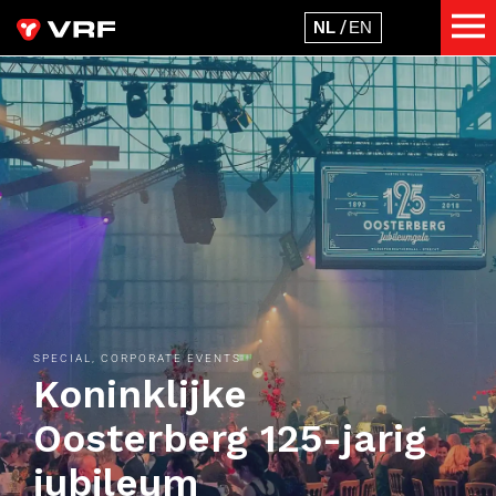
SPECIAL, CORPORATE EVENTS
Koninklijke
Oosterberg 125-jarig
jubileum