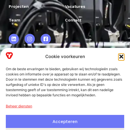
Projecten
Vacatures
Team
Contact
Cookie voorkeuren
VRF BV.
Om de beste ervaringen te bieden, gebruiken wij technologieën zoals
Frankweg 2
cookies om informatie over je apparaat op te slaan en/of te raadplegen.
Door in te stemmen met deze technologieën kunnen wij gegevens zoals
2153 PD
surfgedrag of unieke ID's op deze site verwerken. Als je geen
toestemming geeft of uw toestemming intrekt, kan dit een nadelige
Nieuw-Vennep
invloed hebben op bepaalde functies en mogelijkheden.
Beheer diensten
Accepteren