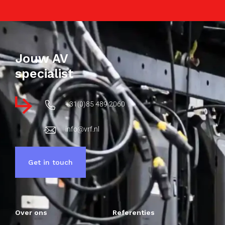
Jouw AV
specialist
+31(0)85 489 2060
info@vrf.nl
Get in touch
Over ons
Referenties