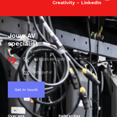
Creativity – LinkedIn
Jouw AV
specialist
+31(0)85 489 2060
info@vrf.nl
Get in touch
Over ons
Referenties