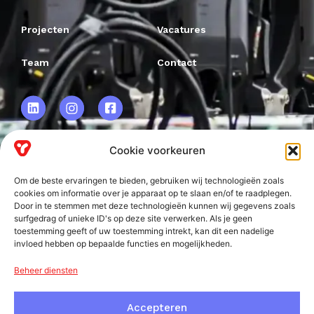
Projecten
Vacatures
Team
Contact
Cookie voorkeuren
VRF BV.
Om de beste ervaringen te bieden, gebruiken wij technologieën zoals
Frankweg 2
cookies om informatie over je apparaat op te slaan en/of te raadplegen.
Door in te stemmen met deze technologieën kunnen wij gegevens zoals
2153 PD
surfgedrag of unieke ID's op deze site verwerken. Als je geen
toestemming geeft of uw toestemming intrekt, kan dit een nadelige
Nieuw-Vennep
invloed hebben op bepaalde functies en mogelijkheden.
Beheer diensten
Accepteren