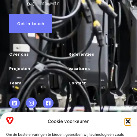
info@vrf.nl
Get in touch
Over ons
Referenties
Projecten
Vacatures
Team
Contact
Cookie voorkeuren
VRF BV.
Om de beste ervaringen te bieden, gebruiken wij technologieën zoals