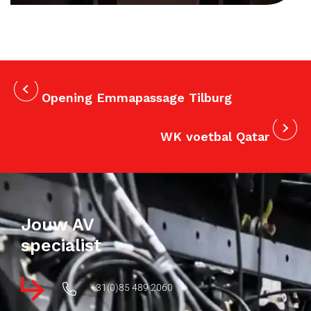
Opening Emmapassage Tilburg
WK voetbal Qatar
Jouw AV
specialist
+31(0)85 489 2060