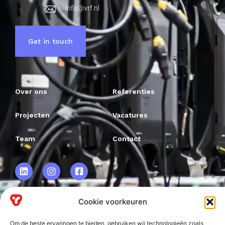
info@vrf.nl
Get in touch
Over ons
Referenties
Projecten
Vacatures
Team
Contact
Cookie voorkeuren
VRF BV.
Om de beste ervaringen te bieden, gebruiken wij technologieën zoals