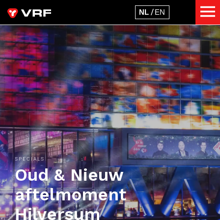
SPECIALS
Oud & Nieuw
aftelmoment
Hilversum