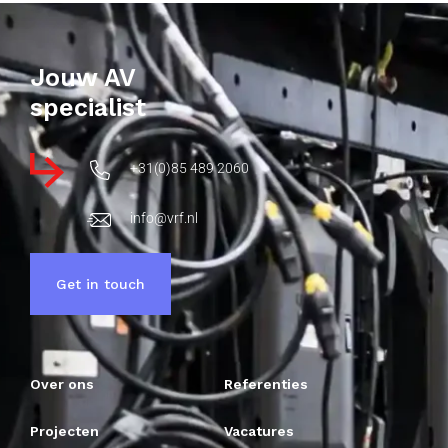
Jouw AV
specialist
+31(0)85 489 2060
info@vrf.nl
Get in touch
Over ons
Referenties
Projecten
Vacatures