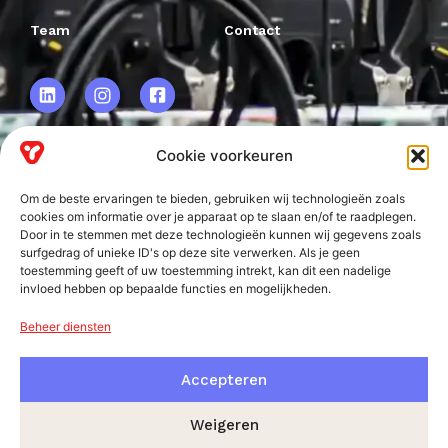
Team
Contact
Cookie voorkeuren
VRF BV.
Om de beste ervaringen te bieden, gebruiken wij technologieën zoals
Frankweg 2
cookies om informatie over je apparaat op te slaan en/of te raadplegen.
Door in te stemmen met deze technologieën kunnen wij gegevens zoals
2153 PD
surfgedrag of unieke ID's op deze site verwerken. Als je geen
toestemming geeft of uw toestemming intrekt, kan dit een nadelige
Nieuw-Vennep
invloed hebben op bepaalde functies en mogelijkheden.
Beheer diensten
Accepteren
Weigeren