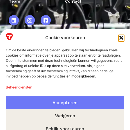
Team
Contact
Cookie voorkeuren
VRF BV.
Om de beste ervaringen te bieden, gebruiken wij technologieën zoals
Frankweg 2
cookies om informatie over je apparaat op te slaan en/of te raadplegen.
Door in te stemmen met deze technologieën kunnen wij gegevens zoals
2153 PD
surfgedrag of unieke ID's op deze site verwerken. Als je geen
toestemming geeft of uw toestemming intrekt, kan dit een nadelige
Nieuw-Vennep
invloed hebben op bepaalde functies en mogelijkheden.
Beheer diensten
Accepteren
Weigeren
Bekijk voorkeuren
© VRF 2026