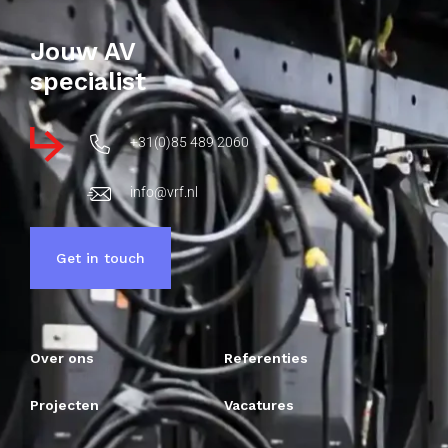
Jouw AV
specialist
+31(0)85 489 2060
info@vrf.nl
Get in touch
Over ons
Referenties
Projecten
Vacatures