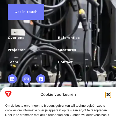
Get in touch
Over ons
Referenties
Projecten
Vacatures
Team
Contact
Cookie voorkeuren
VRF BV.
Om de beste ervaringen te bieden, gebruiken wij technologieën zoals
Frankweg 2
cookies om informatie over je apparaat op te slaan en/of te raadplegen.
Door in te stemmen met deze technologieën kunnen wij gegevens zoals